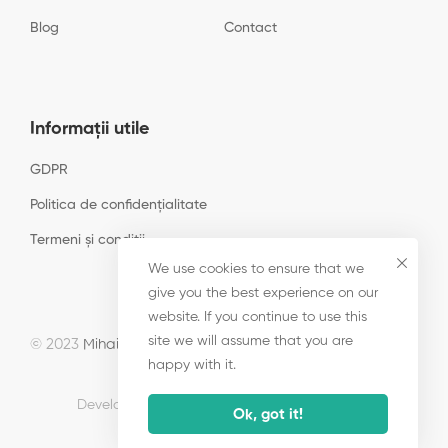
Blog
Contact
Informații utile
GDPR
Politica de confidențialitate
Termeni și condiții
We use cookies to ensure that we
give you the best experience on our
website. If you continue to use this
site we will assume that you are
© 2023
Mihail Pricop
• P4Co. Toate drepturile rezervate.
happy with it.
Developed by
Advertise.ro
· optimized by
SEM
.
Ok, got it!