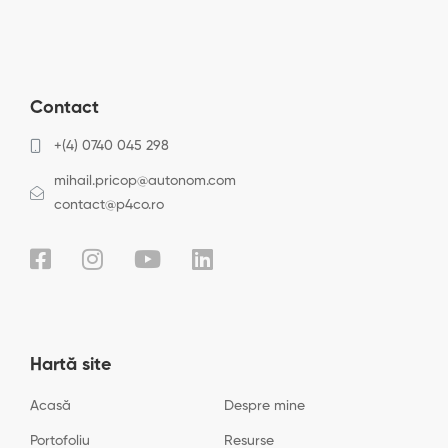
Contact
+(4) 0740 045 298
mihail.pricop@autonom.com
contact@p4co.ro
Hartă site
Acasă
Despre mine
Portofoliu
Resurse