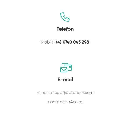
Telefon
Mobil:
+(4) 0740 045 298
E-mail
mihail.pricop@autonom.com
contact@p4co.ro