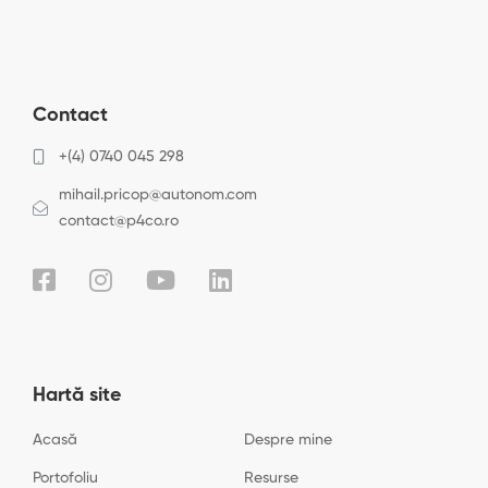
Contact
+(4) 0740 045 298
mihail.pricop@autonom.com
contact@p4co.ro
Hartă site
Acasă
Despre mine
Portofoliu
Resurse