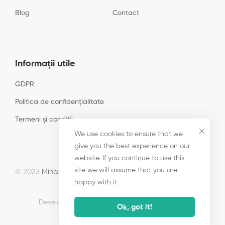
Blog
Contact
Informații utile
GDPR
Politica de confidențialitate
Termeni și condiții
We use cookies to ensure that we
give you the best experience on our
website. If you continue to use this
site we will assume that you are
© 2023
Mihail Pricop
• P4Co. Toate drepturile rezervate.
happy with it.
Developed by
Advertise.ro
· optimized by
SEM
.
Ok, got it!